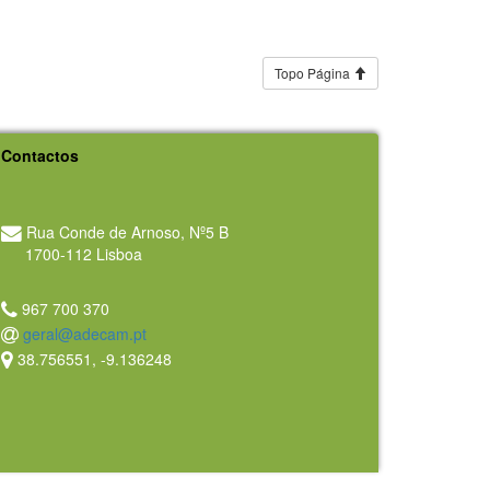
Topo Página
Contactos
Rua Conde de Arnoso, Nº5 B
1700-112 Lisboa
967 700 370
geral@adecam.pt
38.756551, -9.136248