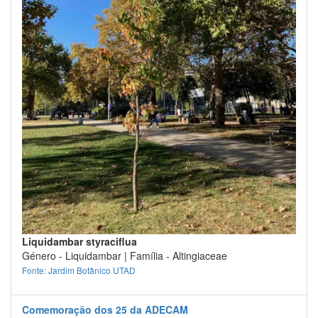
Liquidambar styraciflua
Género - Liquidambar | Família - Altingiaceae
Fonte: Jardim Botânico UTAD
Comemoração dos 25 da ADECAM