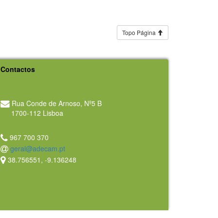
Topo Página
Contactos
Rua Conde de Arnoso, Nº5 B
1700-112 Lisboa
967 700 370
geral@adecam.pt
38.756551, -9.136248