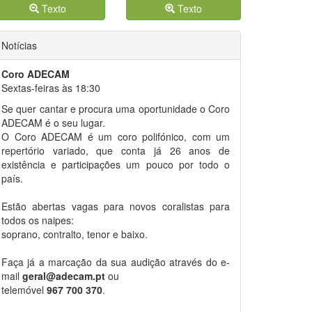
Texto
Texto
Notícias
Coro ADECAM
Sextas-feiras às 18:30
Se quer cantar e procura uma oportunidade o Coro
ADECAM é o seu lugar.
O Coro ADECAM é um coro polifónico, com um
repertório variado, que conta já 26 anos de
existência e participações um pouco por todo o
país.
Estão abertas vagas para novos coralistas para
todos os naipes:
soprano, contralto, tenor e baixo.
Faça já a marcação da sua audição através do e-
mail
geral@adecam.pt
ou
telemóvel
967 700 370
.