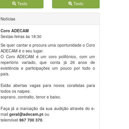
Texto
Texto
Notícias
Coro ADECAM
Sextas-feiras às 18:30
Se quer cantar e procura uma oportunidade o Coro
ADECAM é o seu lugar.
O Coro ADECAM é um coro polifónico, com um
repertório variado, que conta já 26 anos de
existência e participações um pouco por todo o
país.
Estão abertas vagas para novos coralistas para
todos os naipes:
soprano, contralto, tenor e baixo.
Faça já a marcação da sua audição através do e-
mail
geral@adecam.pt
ou
telemóvel
967 700 370
.