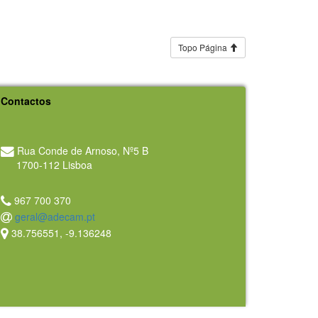
Topo Página
Contactos
Rua Conde de Arnoso, Nº5 B
1700-112 Lisboa
967 700 370
geral@adecam.pt
38.756551, -9.136248